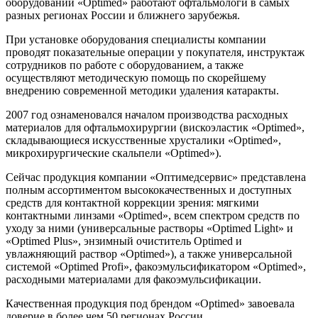
оборудовании «Optimed» работают офтальмологи в самых
разных регионах России и ближнего зарубежья.
При установке оборудования специалисты компании
проводят показательные операции у покупателя, инструктаж
сотрудников по работе с оборудованием, а также
осуществляют методическую помощь по скорейшему
внедрению современной методики удаления катаракты.
2007 год ознаменовался началом производства расходных
материалов для офтальмохирургии (вискоэластик «Optimed»,
складывающиеся искусственные хрусталики «Optimed»,
микрохирургические скальпели «Optimed»).
Сейчас продукция компании «Оптимедсервис» представлена
полным ассортиментом высококачественных и доступных
средств для контактной коррекции зрения: мягкими
контактными линзами «Optimed», всем спектром средств по
уходу за ними (универсальные растворы «Optimed Light» и
«Optimed Plus», энзимный очиститель Optimed и
увлажняющий раствор «Optimed»), а также универсальной
системой «Optimed Profi», факоэмульсификатором «Optimed»,
расходными материалами для факоэмульсификации.
Качественная продукция под брендом «Optimed» завоевала
доверие в более чем 50 регионах России.