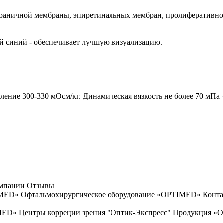
раничной мембраны, эпиретинальных мембран, пролиферативной
й синий - обеспечивает лучшую визуализацию.
ление 300-330 мОсм/кг. Динамическая вязкость не более 70 мПа ·
омпании
Отзывы
IMED»
Офтальмохирургическое оборудование «OPTIMED»
Конта
IMED»
Центры корреции зрения "Оптик-Экспресс"
Продукция «