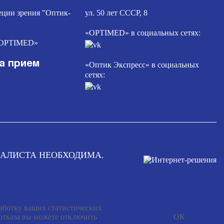
еции зрения "Оптик-
ул. 50 лет СССР, 8
«OPTIMED» в социальных сетях:
«OPTIMED»
а прием
«Оптик Экспресс» в социальных
сетях:
АЛИСТА НЕОБХОДИМА.
работку ваших статистических
 отказа вы можете отключить
ОК