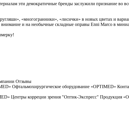
ериалам эти демократичные бренды заслужили признание во вс
ругляши», «многогранники», «лисички» в новых цветах и вариац
е внимание и на необычные складные оправы Enni Marco в мини
имерку!
омпании
Отзывы
IMED»
Офтальмохирургическое оборудование «OPTIMED»
Конта
IMED»
Центры корреции зрения "Оптик-Экспресс"
Продукция «